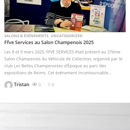
SALONS & ÉVÉNEMENTS
UNCATEGORIZED
Ffve Services au Salon Champenois 2025
Les 8 et 9 mars 2025, FFVE SERVICES était présent au 37ème
Salon Champenois du Véhicule de Collection, organisé par le
club Les Belles Champenoises d’Époque au parc des
expositions de Reims. Cet événement incontournable...
Tristan
0
0