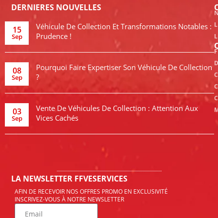
DERNIERES NOUVELLES
N
L
Véhicule De Collection Et Transformations Notables :
15
Prudence !
Sep
L
F
D
Pourquoi Faire Expertiser Son Véhicule De Collection
08
C
?
Sep
C
C
Vente De Véhicules De Collection : Attention Aux
M
03
Vices Cachés
Sep
LA NEWSLETTER FFVESERVICES
AFIN DE RECEVOIR NOS OFFRES PROMO EN EXCLUSIVITÉ
INSCRIVEZ-VOUS À NOTRE NEWSLETTER