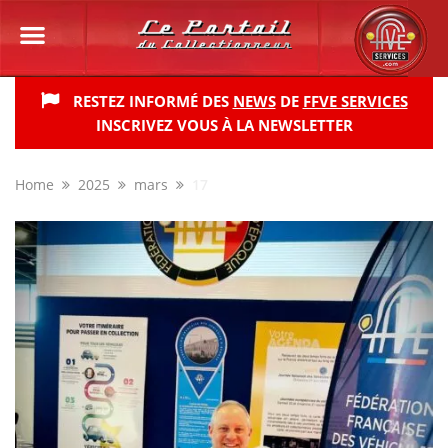
RESTEZ INFORMÉ DES
NEWS
DE
FFVE SERVICES
INSCRIVEZ VOUS À LA NEWSLETTER
Home
2025
mars
17