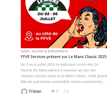
NEWS
SALONS & ÉVÉNEMENTS
FFVE Services présent sur Le Mans Classic 2025
Du 3 au 6 juillet 2025, le mythique circuit des 24
Heures du Mans vibrera à nouveau au son des
moteurs anciens pour le Le Mans Classic. Cette gran
fête du patrimoine automobile réunira passionnés,...
Tristan
0
0