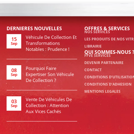
DERNIERES NOUVELLES
OFFRES & SERVICES
NOS SERVICES
Véhicule De Collection Et
15
LES PRODUITS DE NOS VITR
Transformations
Sep
LIBRAIRIE
Notables : Prudence !
QUI SOMMES-NOUS 
FFVE SERVICES
DEVENIR PARTENAIRE
Pourquoi Faire
08
CONTACT
Expertiser Son Véhicule
Sep
CONDITIONS D’UTILISATIO
De Collection ?
CONDITIONS D’ADHESION
MENTIONS LEGALES
Vente De Véhicules De
03
Collection : Attention
Sep
Aux Vices Cachés