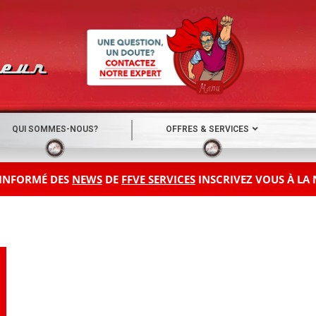
QUI SOMMES-NOUS?
OFFRES & SERVICES
 INFORMÉ DES
NEWS
DE
FFVE SERVICES
INSCRIVEZ VOUS À LA