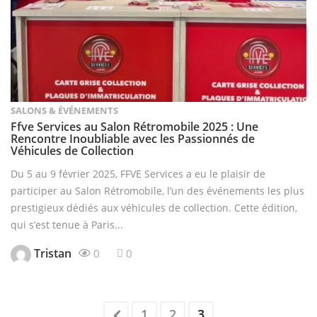
SALONS & ÉVÉNEMENTS
Ffve Services au Salon Rétromobile 2025 : Une
Rencontre Inoubliable avec les Passionnés de
Véhicules de Collection
Du 5 au 9 février 2025, FFVE Services a eu le plaisir de
participer au Salon Rétromobile, l’un des événements les plus
prestigieux dédiés aux véhicules de collection. Cette édition,
qui s’est tenue à Paris...
Tristan
0
0
1
2
3