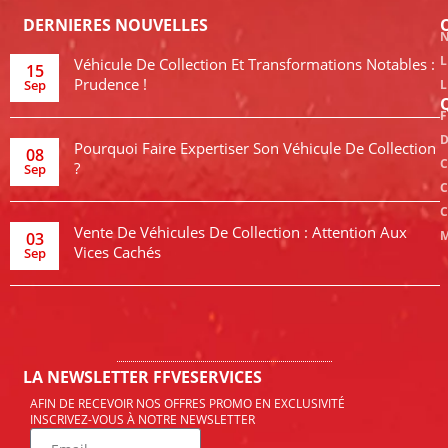
DERNIERES NOUVELLES
N
L
Véhicule De Collection Et Transformations Notables :
15
Prudence !
Sep
L
F
D
Pourquoi Faire Expertiser Son Véhicule De Collection
08
C
?
Sep
C
C
Vente De Véhicules De Collection : Attention Aux
M
03
Vices Cachés
Sep
LA NEWSLETTER FFVESERVICES
AFIN DE RECEVOIR NOS OFFRES PROMO EN EXCLUSIVITÉ
INSCRIVEZ-VOUS À NOTRE NEWSLETTER