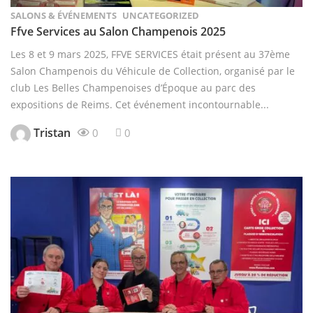
SALONS & ÉVÉNEMENTS
UNCATEGORIZED
Ffve Services au Salon Champenois 2025
Les 8 et 9 mars 2025, FFVE SERVICES était présent au 37ème
Salon Champenois du Véhicule de Collection, organisé par le
club Les Belles Champenoises d’Époque au parc des
expositions de Reims. Cet événement incontournable...
Tristan
0
0