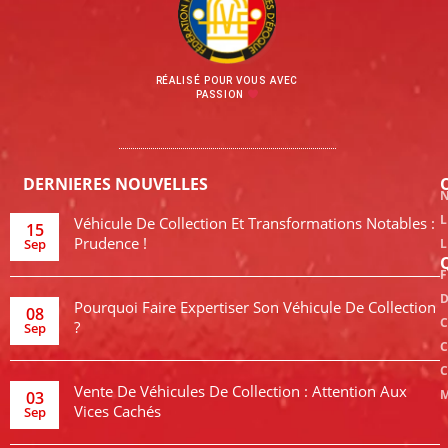
RÉALISÉ POUR VOUS AVEC
PASSION
DERNIERES NOUVELLES
N
L
Véhicule De Collection Et Transformations Notables :
15
Prudence !
Sep
L
F
D
Pourquoi Faire Expertiser Son Véhicule De Collection
08
C
?
Sep
C
C
Vente De Véhicules De Collection : Attention Aux
M
03
Vices Cachés
Sep