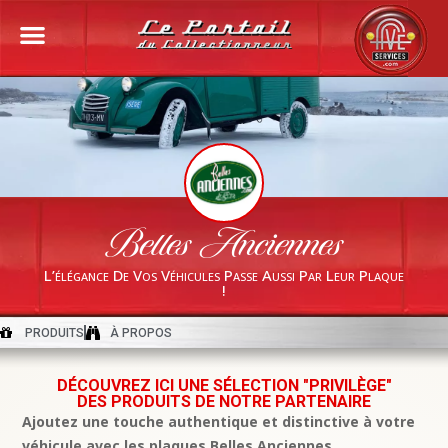
Belles Anciennes
L’élégance De Vos Véhicules Passe Aussi Par Leur Plaque
!
PRODUITS
À PROPOS
DÉCOUVREZ ICI UNE SÉLECTION "PRIVILÈGE"
DES PRODUITS DE NOTRE PARTENAIRE
Ajoutez une touche authentique et distinctive à votre
véhicule avec les plaques Belles Anciennes.