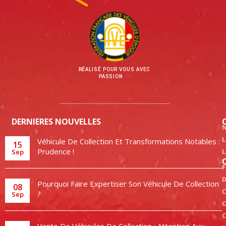
RÉALISÉ POUR VOUS AVEC
PASSION
DERNIERES NOUVELLES
N
L
Véhicule De Collection Et Transformations Notables :
15
Prudence !
Sep
L
F
D
Pourquoi Faire Expertiser Son Véhicule De Collection
08
?
Sep
C
C