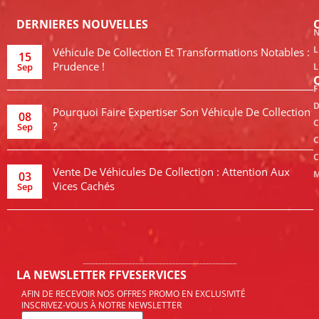
DERNIERES NOUVELLES
N
L
Véhicule De Collection Et Transformations Notables :
15
Prudence !
Sep
L
F
D
Pourquoi Faire Expertiser Son Véhicule De Collection
08
C
?
Sep
C
C
Vente De Véhicules De Collection : Attention Aux
M
03
Vices Cachés
Sep
LA NEWSLETTER FFVESERVICES
AFIN DE RECEVOIR NOS OFFRES PROMO EN EXCLUSIVITÉ
INSCRIVEZ-VOUS À NOTRE NEWSLETTER