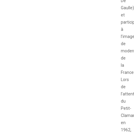
De
Gaulle)
et
partici
à
l’imag
de
modern
de
la
France
Lors
de
l’atten
du
Petit-
Clamar
en
1962,