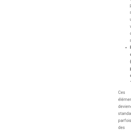
Ces
éléme
devien
standa
parfoi
des