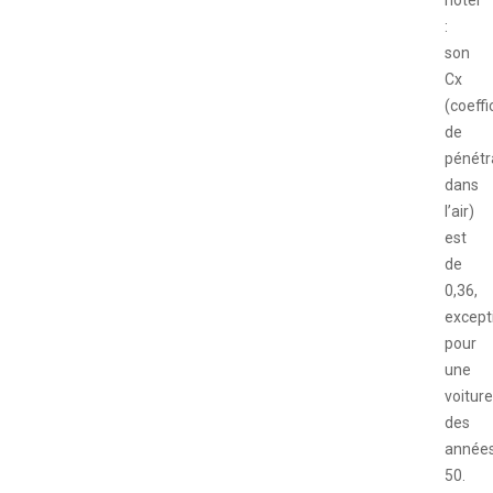
:
son
Cx
(coeffi
de
pénétr
dans
l’air)
est
de
0,36,
except
pour
une
voiture
des
année
50.