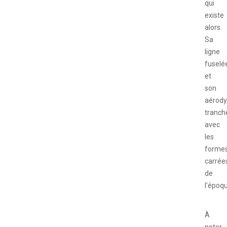
qui
existe
alors.
Sa
ligne
fuselé
et
son
aérod
tranch
avec
les
forme
carrée
de
l’époq
À
noter