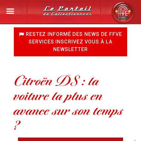
RESTEZ INFORMÉ DES
NEWS
DE
FFVE
SERVICES
INSCRIVEZ VOUS À LA
NEWSLETTER
Citroën DS : la
voiture la plus en
avance sur son temps
?