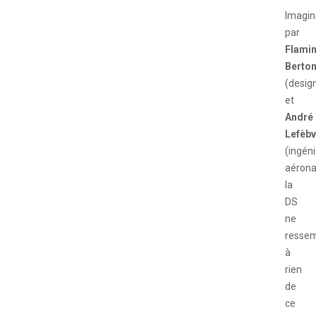
Imagi
par
Flamin
Berton
(desig
et
André
Lefèbv
(ingén
aérona
la
DS
ne
resse
à
rien
de
ce