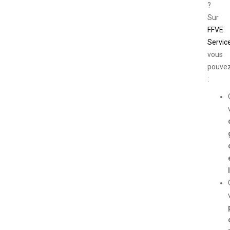
?
Sur
FFVE
Servic
vous
pouve
: