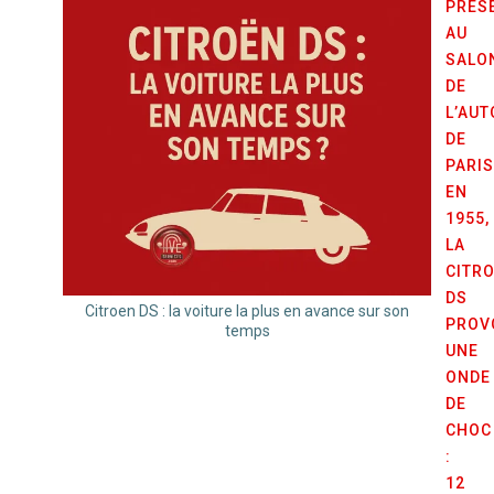
PRÉS
AU
SALO
DE
L’AU
DE
PARIS
EN
1955,
LA
CITR
DS
Citroen DS : la voiture la plus en avance sur son
PROV
temps
UNE
ONDE
DE
CHOC
:
12