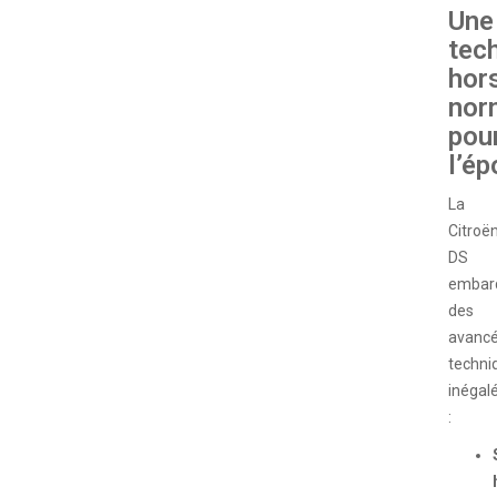
Une
tec
hor
nor
pou
l’é
La
Citroë
DS
embar
des
avanc
techni
inégal
: