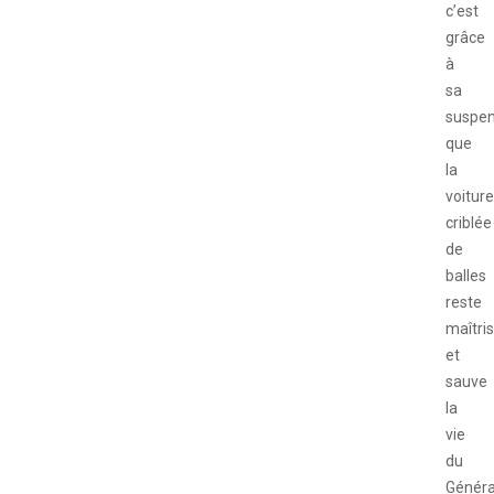
c’est
grâce
à
sa
suspen
que
la
voiture
criblée
de
balles
reste
maîtri
et
sauve
la
vie
du
Généra