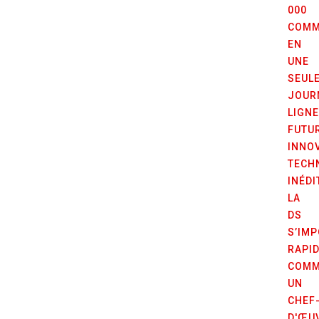
000
COMM
EN
UNE
SEUL
JOUR
LIGNE
FUTUR
INNO
TECH
INÉDI
LA
DS
S’IM
RAPI
COM
UN
CHEF
D'ŒU