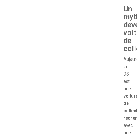
Un
myt
dev
voit
de
coll
Aujourd
la
DS
est
une
voitur
de
collec
reche
avec
une