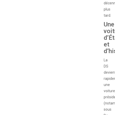
décenn
plus
tard.
Une
voit
d’Ét
et
d’hi
La
DS
devien
rapid
une
voiture
préside
(nota
sous