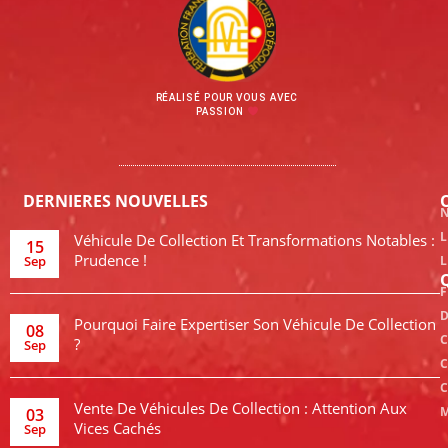
RÉALISÉ POUR VOUS AVEC
PASSION
DERNIERES NOUVELLES
N
L
Véhicule De Collection Et Transformations Notables :
15
Prudence !
Sep
L
F
D
Pourquoi Faire Expertiser Son Véhicule De Collection
08
C
?
Sep
C
C
Vente De Véhicules De Collection : Attention Aux
M
03
Vices Cachés
Sep