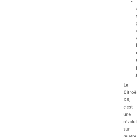
La
Citroë
DS
,
c’est
une
révolu
sur
quatre