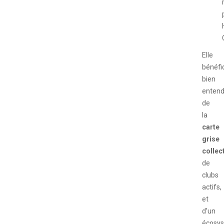
Elle
bénéfi
bien
enten
de
la
carte
grise
collec
de
clubs
actifs,
et
d’un
écosy