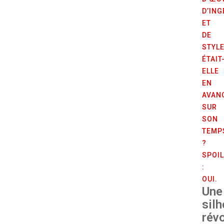
D’ING
ET
DE
STYLE
ÉTAIT
ELLE
EN
AVAN
SUR
SON
TEMP
?
SPOI
:
OUI.
Une
sil
rév